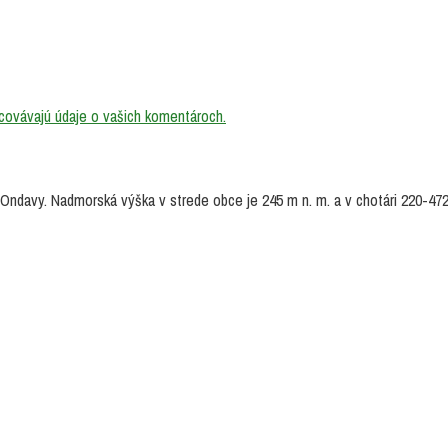
acovávajú údaje o vašich komentároch.
ndavy. Nadmorská výška v strede obce je 245 m n. m. a v chotári 220-472 m