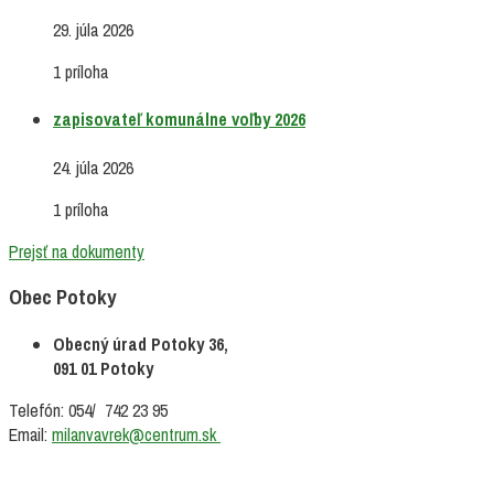
29. júla 2026
1 príloha
zapisovateľ komunálne voľby 2026
24. júla 2026
1 príloha
Prejsť na dokumenty
Obec Potoky
Obecný úrad Potoky 36,
091 01 Potoky
Telefón: 054/ 742 23 95
Email:
milanvavrek@centrum.sk