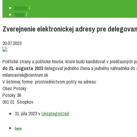
Domov
/
News
/
Zverejnenie elektronickej adresy pre delegovan
20.07.2023
Politické strany a politické hnutie, ktoré budú kandidovať v predčasných
do 21. augusta 2023
delegovať jedného člena a jedného náhradníka do o
milanvavrek@centrum.sk
V listinnej forme prostredníctvom pošty na adresu:
Obec Potoky
Potoky 36
091 01 Stropkov
31. júla 2023
v
Uncategorized
Ďalej