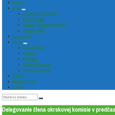
Domov
Obec
Všeobecné Informácie
História Obce
Príroda a Kultúrne dedičstvo
Symboly obce
Samospráva
Občan
Úradná Tabuľa
Oznamy
Podujatia
Úradné dokumenty
Centrum súkromia
Galéria
Miesta a Firmy
Kontakt
Vyhľadávanie:
Delegovanie člena okrskovej komisie v predča