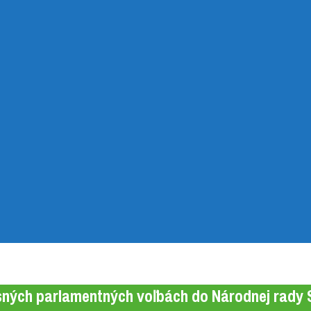
sných parlamentných voľbách do Národnej rady S