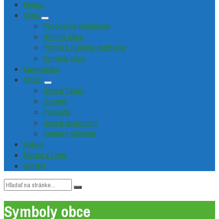
Domov
Obec
Všeobecné Informácie
História Obce
Príroda a Kultúrne dedičstvo
Symboly obce
Samospráva
Občan
Úradná Tabuľa
Oznamy
Podujatia
Úradné dokumenty
Centrum súkromia
Galéria
Miesta a Firmy
Kontakt
Vyhľadávanie:
Symboly obce