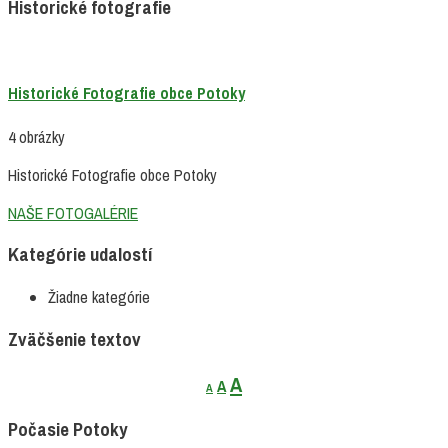
Historické fotografie
Historické Fotografie obce Potoky
4 obrázky
Historické Fotografie obce Potoky
NAŠE FOTOGALÉRIE
Kategórie udalostí
Žiadne kategórie
Zväčšenie textov
Decrease
Reset
Increase
A
A
A
font
font
font
size.
size.
Počasie Potoky
size.