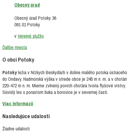
Obecný úrad
Obecný úrad Potoky 36
091 01 Potoky
v
Verejné služby
Ďaľšie miesta
O obci Potoky
Potoky
ležia v Nízkych Beskydách v doline malého potoka ústiaceho
do Ondavy. Nadmorská výška v strede obce je 245 m n. m. a v chotári
220-472 m n. m. Mierne zvlnený povrch chotára tvoria flyšové vrstvy.
Súvislý les s porastom buka a borovice je v severnej časti.
Viac Informácií
Nasledujúce udalosti
Žiadne udalosti