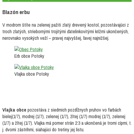
Blazón erbu
V modrom štíte na zelenej pažiti zlatý drevený kostol, pozostávajúci z
troch zlatých, striebornými trojitými ďatelinkovitými krížmi ukončených,
nerovnako vysokých veží – pravej najvyššej, ľavej najnižšej.
Erb obce Potoky
Vlajka obce Potoky
Vlajka obce
pozostáva z siedmich pozdĺžnych pruhov vo farbách
bielej(1/7), modrej (1/7), zelenej (1/7), žltej (1/7) modrej (1/7), zelenej
(1/7) a žltej (1/7). Vlajka má pomer strán 2:3 a ukončená je tromi cípmi, t.
j. dvomi zástrihmi, siahajúci do tretiny jej listu.