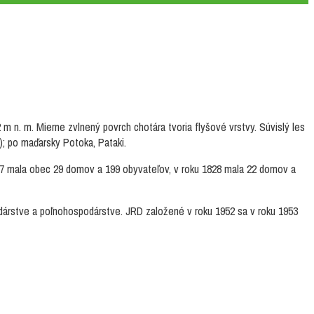
 n. m. Mierne zvlnený povrch chotára tvoria flyšové vrstvy. Súvislý les
); po maďarsky Potoka, Pataki.
 1787 mala obec 29 domov a 199 obyvateľov, v roku 1828 mala 22 domov a
podárstve a poľnohospodárstve. JRD založené v roku 1952 sa v roku 1953