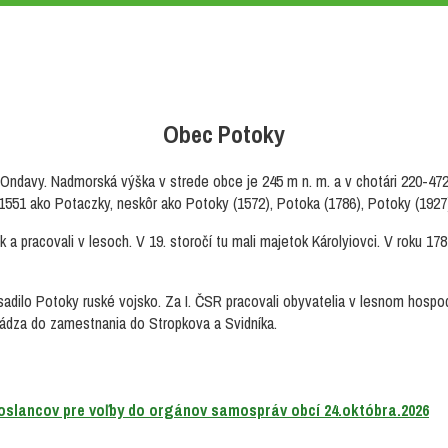
Obec Potoky
ndavy. Nadmorská výška v strede obce je 245 m n. m. a v chotári 220-472 m
 1551 ako Potaczky, neskôr ako Potoky (1572), Potoka (1786), Potoky (1927
tok a pracovali v lesoch. V 19. storočí tu mali majetok Károlyiovci. V roku
obsadilo Potoky ruské vojsko. Za I. ČSR pracovali obyvatelia v lesnom hos
hádza do zamestnania do Stropkova a Svidníka.
oslancov pre voľby do orgánov samospráv obcí 24.októbra.2026