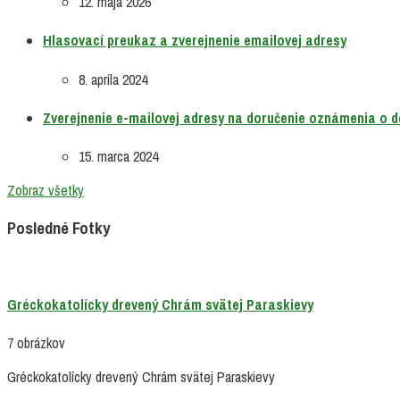
12. mája 2026
Hlasovací preukaz a zverejnenie emailovej adresy
8. apríla 2024
Zverejnenie e-mailovej adresy na doručenie oznámenia o 
15. marca 2024
Zobraz všetky
Posledné Fotky
Gréckokatolícky drevený Chrám svätej Paraskievy
7 obrázkov
Gréckokatolícky drevený Chrám svätej Paraskievy