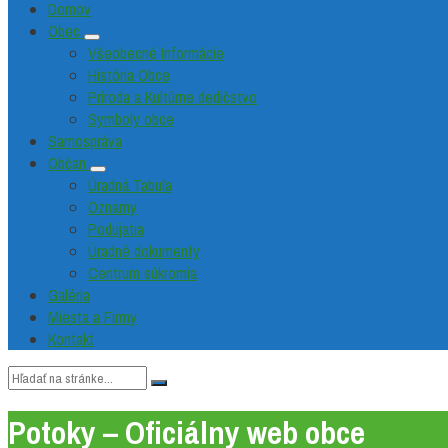
Domov
Obec
Všeobecné Informácie
História Obce
Príroda a Kultúrne dedičstvo
Symboly obce
Samospráva
Občan
Úradná Tabuľa
Oznamy
Podujatia
Úradné dokumenty
Centrum súkromia
Galéria
Miesta a Firmy
Kontakt
Vyhľadávanie:
Potoky – Oficiálny web obce