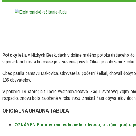
Potoky
ležia v Nízkych Beskydách v doline malého potoka ústiaceho do O
s porastom buka a borovice je v severnej časti. Obec je doložená z roku
Obec patrila panstvu Makovica. Obyvatelia, početní želiari, chovali doby
185 obyvateľov.
V polovici 19. storočia tu bolo vysťahovalectvo. Zač. l. svetovej vojny 
rozpadlo, znovu bolo založené v roku 1959. Značná časť obyvateľov doc
OFICIÁLNA ÚRADNÁ TABUĽA
OZNÁMENIE o utvorení volebného obvodu, o určení počtu p