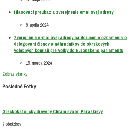
Hlasovací preukaz a zverejnenie emailovej adresy
8. apríla 2024
Zverejnenie e-mailovej adresy na doručenie oznámenia o
delegovaní členov a náhradníkov do okrskových
volebných komisií pre Voľby do Európskeho parlamentu
15. marca 2024
Zobraz všetky
Posledné Fotky
Gréckokatolícky drevený Chrám svätej Paraskievy
7 obrázkov