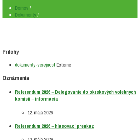
Domov
/
Dokumenty
/
Prílohy
Prípona
dokumenty-verejnost
Externé
súboru:
Oznámenia
Referendum 2026 – Delegovanie do okrskových volebných
komisií – informácia
12. mája 2026
Referendum 2026 – hlasovací preukaz
12. mája 2026