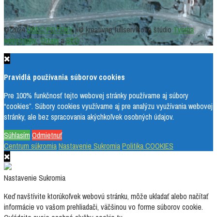
Facebook
© 2024
OBEC POTOKY
| © kreatívne fullservisové štúdio
Tvorba
webstránky,
Dizajn
a
SEO
Pravidlá používania súborov cookies
Pre 100% funkčnosť tejto webovej stránky používame aj súbory
“cookies”. Súbory cookies využívame aj pre analýzu využívania webovej
stránky, ale bez spracovania akýchkoľvek osobných údajov.
Súhlasím
Odmietnuť
Centrum súkromia
Nastavenie Sukromia
Politika COOKIES
Nastavenie Sukromia
Keď navštívite ktorúkoľvek webovú stránku, môže ukladať alebo načítať
informácie vo vašom prehliadači, väčšinou vo forme súborov cookie.