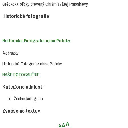
Gréckokatolícky drevený Chrám svätej Paraskievy
Historické fotografie
Historické Fotografie obce Potoky
4 obrázky
Historické Fotografie obce Potoky
NAŠE FOTOGALÉRIE
Kategórie udalostí
Žiadne kategórie
Zväčšenie textov
Decrease
Reset
Increase
A
A
A
font