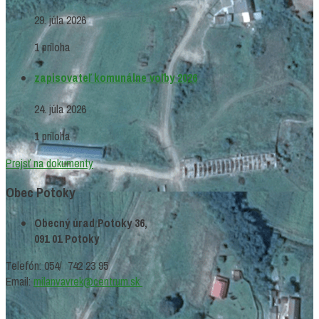
29. júla 2026
1 príloha
zapisovateľ komunálne voľby 2026
24. júla 2026
1 príloha
Prejsť na dokumenty
Obec Potoky
Obecný úrad Potoky 36,
091 01 Potoky
Telefón: 054/ 742 23 95
Email:
milanvavrek@centrum.sk