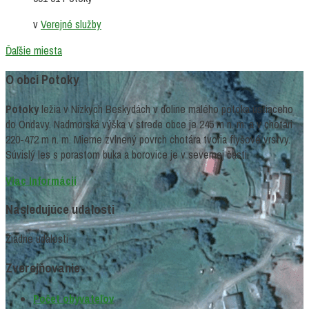
v
Verejné služby
Ďaľšie miesta
O obci Potoky
Potoky
ležia v Nízkych Beskydách v doline malého potoka ústiaceho
do Ondavy. Nadmorská výška v strede obce je 245 m n. m. a v chotári
220-472 m n. m. Mierne zvlnený povrch chotára tvoria flyšové vrstvy.
Súvislý les s porastom buka a borovice je v severnej časti.
Viac Informácií
Nasledujúce udalosti
Žiadne udalosti
Zverejňovanie
Počet obyvateľov