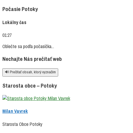
font
font
size.
size.
Počasie Potoky
size.
Lokálny čas
01:27
Oblečte sa podľa počasíčka...
Nechajte Nás prečítať web
🔊 Prečítať obsah, ktorý vyznačím
Starosta obce – Potoky
Milan Vavrek
Starosta Obce Potoky