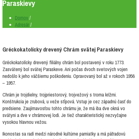
Paraskievy
Domov
/
Adresár
/
Gréckokatolícky drevený Chrám svätej Paraskievy
Gréckokatolícky drevený filiálny chrám bol postavený v roku 1773.
Zasvätený bol svätej Paraskeve. Ani počas dvoch svetových vojen
nedošlo k jeho väčšiemu poškodeniu. Opravovaný bol až v rokoch 1956
– 1957.
Chrám je trojdielny, trojpriestorový, trojvežový s troma krížmi.
Konštrukcia je zrubová, u veže stĺpová. Vstup je cez západnú časť do
predsiene. Zaujímavosťou tohto chrámu je, že má iba dve okná vo
svätyni a dve v chrámovej lodi. Je tiež charakteristický nezvyčajne
vysokou hlavnou vežou.
Ikonostas sa radí medzi národné kultúrne pamiatky a má päťradovú