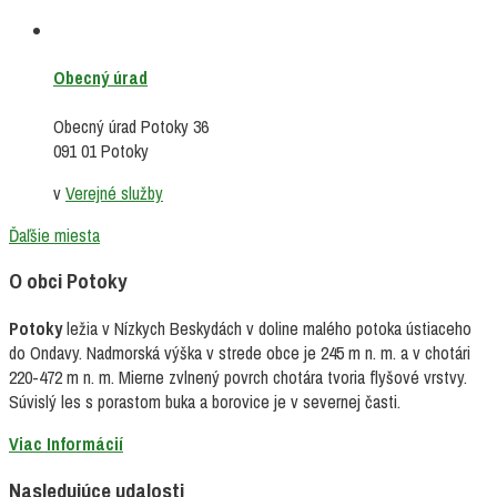
Obecný úrad
Obecný úrad Potoky 36
091 01 Potoky
v
Verejné služby
Ďaľšie miesta
O obci Potoky
Potoky
ležia v Nízkych Beskydách v doline malého potoka ústiaceho
do Ondavy. Nadmorská výška v strede obce je 245 m n. m. a v chotári
220-472 m n. m. Mierne zvlnený povrch chotára tvoria flyšové vrstvy.
Súvislý les s porastom buka a borovice je v severnej časti.
Viac Informácií
Nasledujúce udalosti