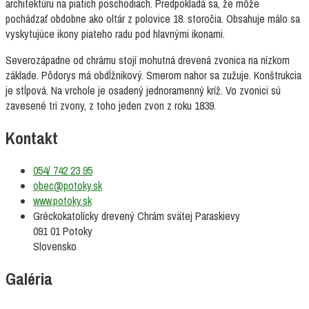
architektúru na piatich poschodiach. Predpokladá sa, že môže
pochádzať obdobne ako oltár z polovice 18. storočia. Obsahuje málo sa
vyskytujúce ikony piateho radu pod hlavnými ikonami.
Severozápadne od chrámu stojí mohutná drevená zvonica na nízkom
základe. Pôdorys má obdĺžnikový. Smerom nahor sa zužuje. Konštrukcia
je stĺpová. Na vrchole je osadený jednoramenný kríž. Vo zvonici sú
zavesené tri zvony, z toho jeden zvon z roku 1839.
Kontakt
054/ 742 23 95
obec@potoky.sk
www.potoky.sk
Gréckokatolícky drevený Chrám svätej Paraskievy
091 01 Potoky
Slovensko
Galéria