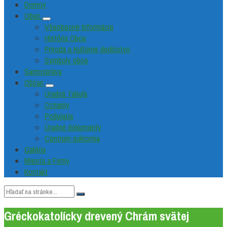
Domov
Obec
Všeobecné Informácie
História Obce
Príroda a Kultúrne dedičstvo
Symboly obce
Samospráva
Občan
Úradná Tabuľa
Oznamy
Podujatia
Úradné dokumenty
Centrum súkromia
Galéria
Miesta a Firmy
Kontakt
Vyhľadávanie:
Gréckokatolícky drevený Chrám svätej