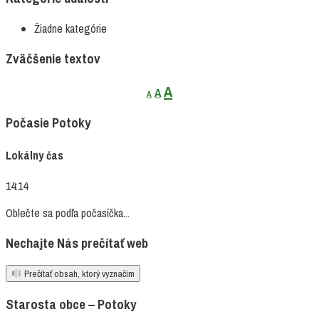
Žiadne kategórie
Zväčšenie textov
Decrease
Reset
Increase
A
A
A
font
font
font
size.
size.
Počasie Potoky
size.
Lokálny čas
14:14
Oblečte sa podľa počasíčka...
Nechajte Nás prečítať web
Prečítať obsah, ktorý vyznačím
Starosta obce – Potoky