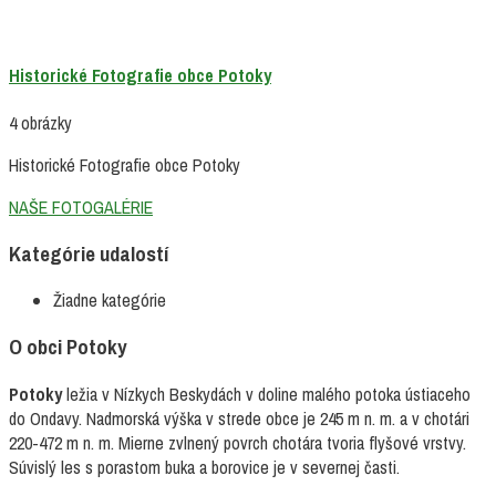
Historické Fotografie obce Potoky
4 obrázky
Historické Fotografie obce Potoky
NAŠE FOTOGALÉRIE
Kategórie udalostí
Žiadne kategórie
O obci Potoky
Potoky
ležia v Nízkych Beskydách v doline malého potoka ústiaceho
do Ondavy. Nadmorská výška v strede obce je 245 m n. m. a v chotári
220-472 m n. m. Mierne zvlnený povrch chotára tvoria flyšové vrstvy.
Súvislý les s porastom buka a borovice je v severnej časti.