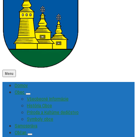
Menu
Domov
Obec
Všeobecné Informácie
História Obce
Príroda a Kultúrne dedičstvo
Symboly obce
Samospráva
Občan