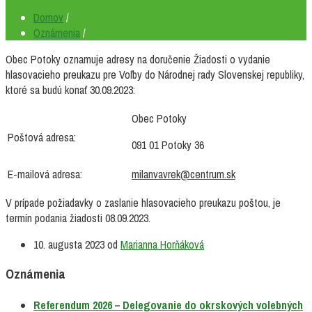
Domov
/
Oznámenia
/
Obec Potoky oznamuje adresy na doručenie Žiadosti o vydanie
hlasovacieho preukazu pre Voľby do Národnej rady Slovenskej republiky,
ktoré sa budú konať 30.09.2023:
Obec Potoky
Poštová adresa:
091 01 Potoky 36
E-mailová adresa:
milanvavrek@centrum.sk
V prípade požiadavky o zaslanie hlasovacieho preukazu poštou, je
termín podania žiadosti 08.09.2023.
10. augusta 2023
od
Marianna Horňáková
Oznámenia
Referendum 2026 – Delegovanie do okrskových volebných