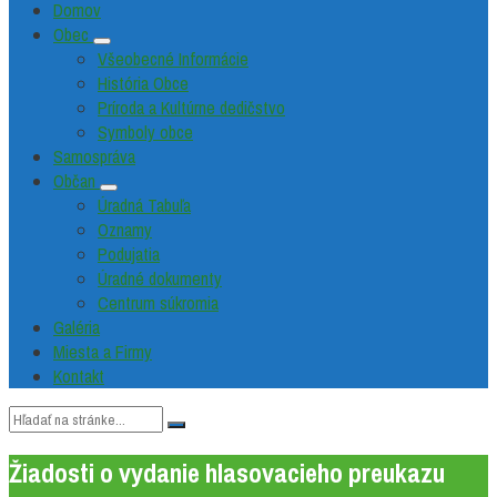
Domov
Obec
Všeobecné Informácie
História Obce
Príroda a Kultúrne dedičstvo
Symboly obce
Samospráva
Občan
Úradná Tabuľa
Oznamy
Podujatia
Úradné dokumenty
Centrum súkromia
Galéria
Miesta a Firmy
Kontakt
Vyhľadávanie:
Žiadosti o vydanie hlasovacieho preukazu