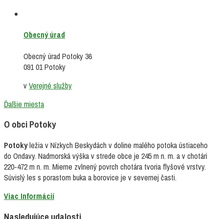
Obecný úrad
Obecný úrad Potoky 36
091 01 Potoky
v
Verejné služby
Ďaľšie miesta
O obci Potoky
Potoky
ležia v Nízkych Beskydách v doline malého potoka ústiaceho
do Ondavy. Nadmorská výška v strede obce je 245 m n. m. a v chotári
220-472 m n. m. Mierne zvlnený povrch chotára tvoria flyšové vrstvy.
Súvislý les s porastom buka a borovice je v severnej časti.
Viac Informácií
Nasledujúce udalosti