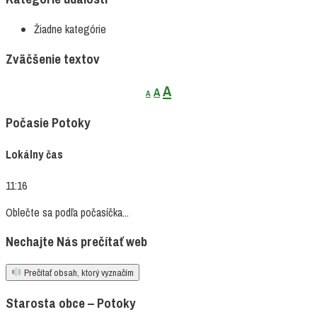
Žiadne kategórie
Zväčšenie textov
Decrease
Reset
Increase
A
A
A
font
font
font
size.
size.
Počasie Potoky
size.
Lokálny čas
11:16
Oblečte sa podľa počasíčka...
Nechajte Nás prečítať web
Prečítať obsah, ktorý vyznačím
Starosta obce – Potoky