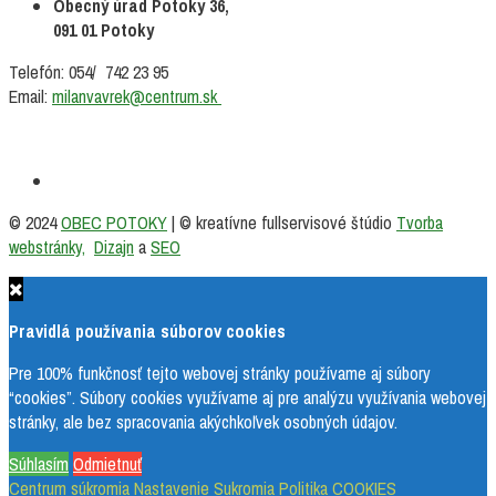
Obecný úrad Potoky 36,
091 01 Potoky
Telefón: 054/ 742 23 95
Email:
milanvavrek@centrum.sk
Facebook
© 2024
OBEC POTOKY
| © kreatívne fullservisové štúdio
Tvorba
webstránky,
Dizajn
a
SEO
Pravidlá používania súborov cookies
Pre 100% funkčnosť tejto webovej stránky používame aj súbory
“cookies”. Súbory cookies využívame aj pre analýzu využívania webovej
stránky, ale bez spracovania akýchkoľvek osobných údajov.
Súhlasím
Odmietnuť
Centrum súkromia
Nastavenie Sukromia
Politika COOKIES